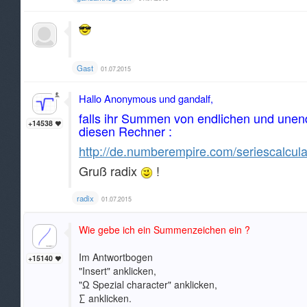
Gast
01.07.2015
Hallo Anonymous und gandalf,
falls ihr Summen von endlichen und unen
+14538
diesen Rechner :
http://de.numberempire.com/seriescalcula
Gruß radix
!
radix
01.07.2015
Wie gebe ich ein Summenzeichen ein ?
Im Antwortbogen
+15140
"Insert" anklicken,
"Ω Spezial character" anklicken,
∑ anklicken.