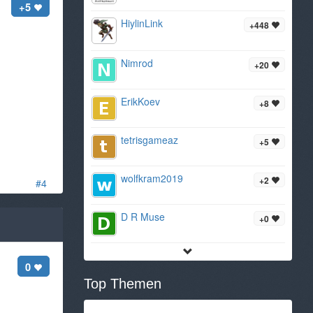
+5
HiylinLink
+448
Nimrod
+20
ErikKoev
+8
tetrisgameaz
+5
wolfkram2019
+2
#4
D R Muse
+0
0
Top Themen