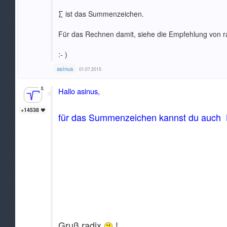
∑ ist das Summenzeichen.
Für das Rechnen damit, siehe die Empfehlung von r
:- )
asinus
01.07.2015
Hallo asinus,
+14538
für das Summenzeichen kannst du auch
Gruß radix
!