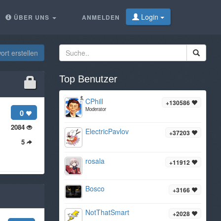
Login
ÜBER UNS
ANMELDEN
rt erstellen
Top Benutzer
CPhill
+130586
Moderator
0
2084
ElectricPavlov
+37203
5
rosala
+11912
Bosco
+3166
NotThatSmart
+2028