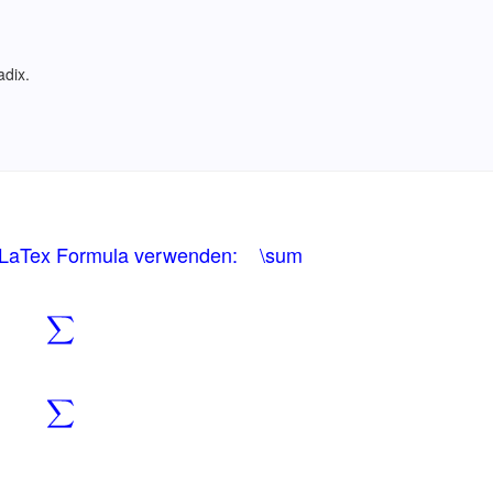
adix.
 LaTex Formula verwenden: \sum