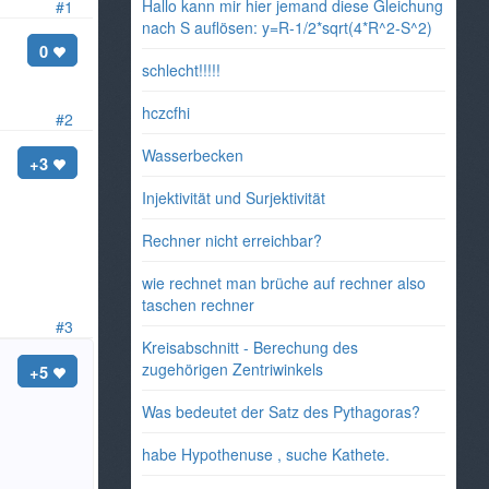
Hallo kann mir hier jemand diese Gleichung
#1
nach S auflösen: y=R-1/2*sqrt(4*R^2-S^2)
0
schlecht!!!!!
hczcfhi
#2
Wasserbecken
+3
Injektivität und Surjektivität
Rechner nicht erreichbar?
wie rechnet man brüche auf rechner also
taschen rechner
#3
Kreisabschnitt - Berechung des
zugehörigen Zentriwinkels
+5
Was bedeutet der Satz des Pythagoras?
habe Hypothenuse , suche Kathete.