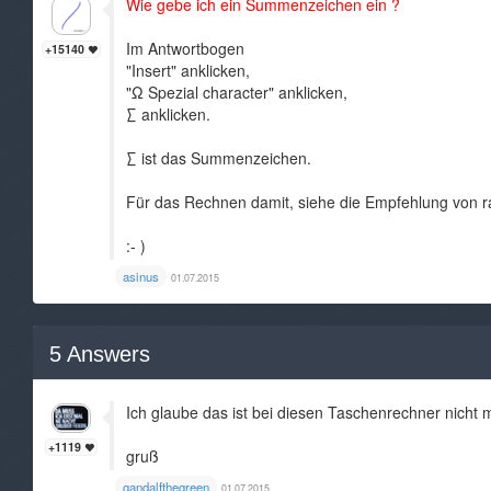
Wie gebe ich ein Summenzeichen ein ?
Im Antwortbogen
+15140
"Insert" anklicken,
"Ω Spezial character" anklicken,
∑ anklicken.
∑ ist das Summenzeichen.
Für das Rechnen damit, siehe die Empfehlung von r
:- )
asinus
01.07.2015
5
Answers
Ich glaube das ist bei diesen Taschenrechner nicht
+1119
gruß
gandalfthegreen
01.07.2015