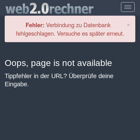
Cl
×
Fehler:
Verbindung zu Datenbank
fehlgeschlagen. Versuche es später erneut.
Oops, page is not available
Tippfehler in der URL? Überprüfe deine
Eingabe.