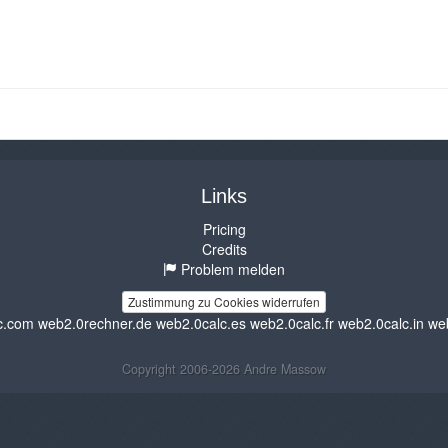
Links
Pricing
Credits
Problem melden
Zustimmung zu Cookies widerrufen
c.com
web2.0rechner.de
web2.0calc.es
web2.0calc.fr
web2.0calc.in
we
Copyright 2006-2026 Andre Massow