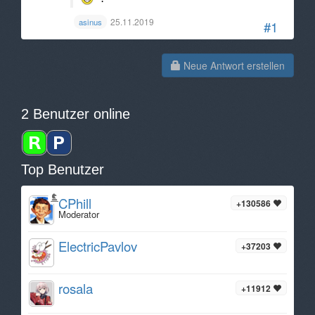
25.11.2019
asinus
#1
Neue Antwort erstellen
2 Benutzer online
Top Benutzer
CPhill
+130586
Moderator
ElectricPavlov
+37203
rosala
+11912