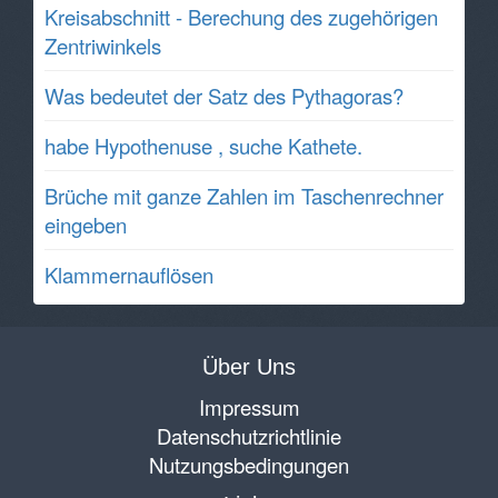
Kreisabschnitt - Berechung des zugehörigen
Zentriwinkels
Was bedeutet der Satz des Pythagoras?
habe Hypothenuse , suche Kathete.
Brüche mit ganze Zahlen im Taschenrechner
eingeben
Klammernauflösen
Über Uns
Impressum
Datenschutzrichtlinie
Nutzungsbedingungen