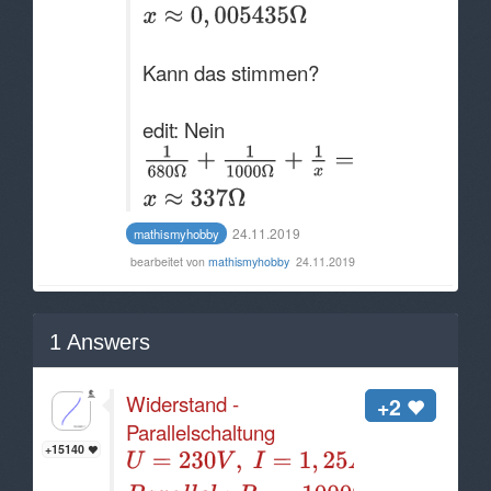
Kann das stimmen?
edit: Nein
24.11.2019
mathismyhobby
bearbeitet von
mathismyhobby
24.11.2019
1
Answers
Widerstand -
+2
Parallelschaltung
+15140