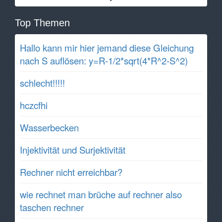
Top Themen
Hallo kann mir hier jemand diese Gleichung
nach S auflösen: y=R-1/2*sqrt(4*R^2-S^2)
schlecht!!!!!
hczcfhi
Wasserbecken
Injektivität und Surjektivität
Rechner nicht erreichbar?
wie rechnet man brüche auf rechner also
taschen rechner