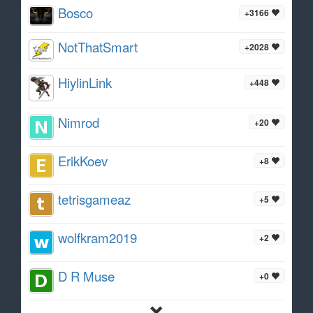
Bosco
+3166
NotThatSmart
+2028
HiylinLink
+448
Nimrod
+20
ErikKoev
+8
tetrisgameaz
+5
wolfkram2019
+2
D R Muse
+0