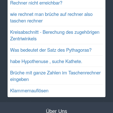
Rechner nicht erreichbar?
wie rechnet man brüche auf rechner also
taschen rechner
Kreisabschnitt - Berechung des zugehörigen
Zentriwinkels
Was bedeutet der Satz des Pythagoras?
habe Hypothenuse , suche Kathete.
Brüche mit ganze Zahlen im Taschenrechner
eingeben
Klammernauflösen
Über Uns