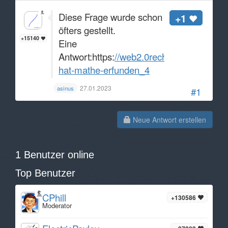
Diese Frage wurde schon
+1
öfters gestellt.
+15140
Eine
Antwort:https:
//web2.0rechner.de/fragen/
hat-mathe-erfunden_4
27.01.2023
asinus
#1
Neue Antwort erstellen
1 Benutzer online
Top Benutzer
CPhill
+130586
Moderator