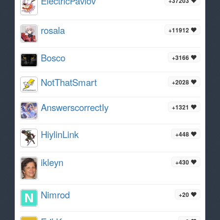
ElectricPavlov
+37203
rosala
+11912
Bosco
+3166
NotThatSmart
+2028
AnswerscorrectIy
+1321
HiylinLink
+448
ikleyn
+430
Nimrod
+20