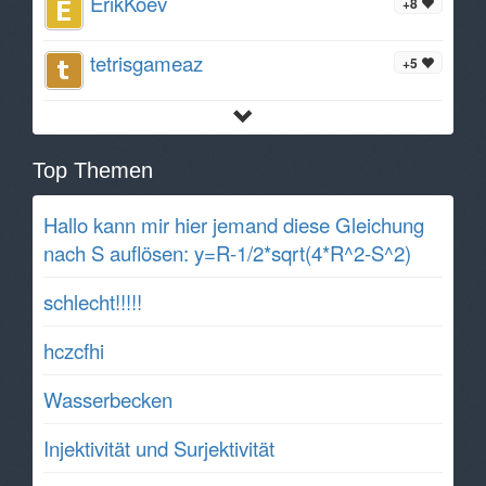
ErikKoev
+8
tetrisgameaz
+5
Top Themen
Hallo kann mir hier jemand diese Gleichung
nach S auflösen: y=R-1/2*sqrt(4*R^2-S^2)
schlecht!!!!!
hczcfhi
Wasserbecken
Injektivität und Surjektivität