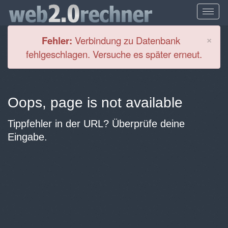
Cl
×
Fehler:
Verbindung zu Datenbank
fehlgeschlagen. Versuche es später erneut.
Oops, page is not available
Tippfehler in der URL? Überprüfe deine
Eingabe.