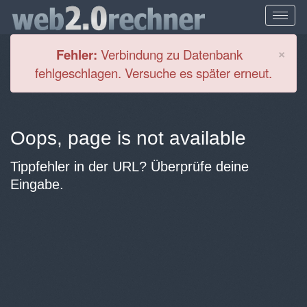
Cl
×
Fehler:
Verbindung zu Datenbank
fehlgeschlagen. Versuche es später erneut.
Oops, page is not available
Tippfehler in der URL? Überprüfe deine
Eingabe.