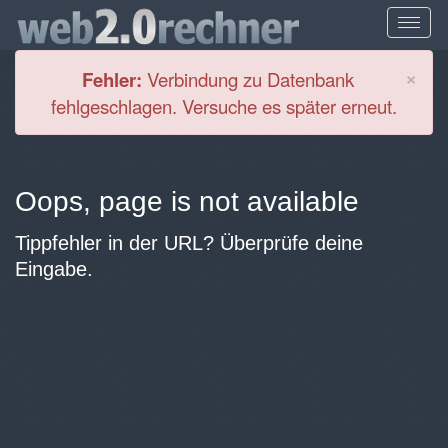
Cl
×
Fehler:
Verbindung zu Datenbank
fehlgeschlagen. Versuche es später erneut.
Oops, page is not available
Tippfehler in der URL? Überprüfe deine
Eingabe.