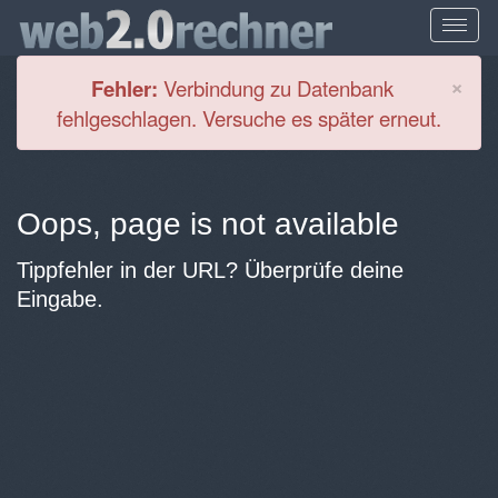
Cl
×
Fehler:
Verbindung zu Datenbank
fehlgeschlagen. Versuche es später erneut.
Oops, page is not available
Tippfehler in der URL? Überprüfe deine
Eingabe.