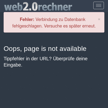
Cl
×
Fehler:
Verbindung zu Datenbank
fehlgeschlagen. Versuche es später erneut.
Oops, page is not available
Tippfehler in der URL? Überprüfe deine
Eingabe.