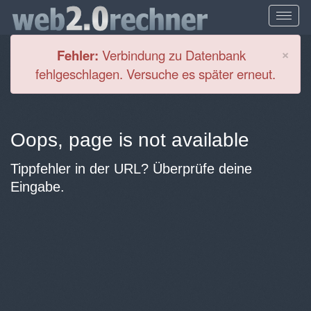
Cl
×
Fehler:
Verbindung zu Datenbank
fehlgeschlagen. Versuche es später erneut.
Oops, page is not available
Tippfehler in der URL? Überprüfe deine
Eingabe.