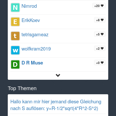
Nimrod
+20
ErikKoev
+8
tetrisgameaz
+5
wolfkram2019
+2
D R Muse
+0
Top Themen
Hallo kann mir hier jemand diese Gleichung
nach S auflösen: y=R-1/2*sqrt(4*R^2-S^2)