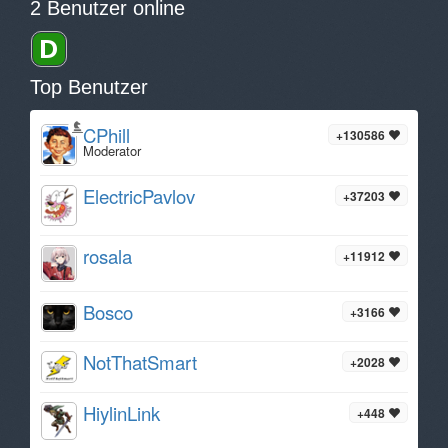
2 Benutzer online
Top Benutzer
CPhill
+130586
Moderator
ElectricPavlov
+37203
rosala
+11912
Bosco
+3166
NotThatSmart
+2028
HiylinLink
+448