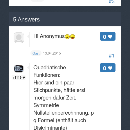
#3
5
Answers
Hi Anonymus
0
13.04.2015
Gast
#1
Quadriatische
0
Funktionen:
+1119
Hier sind ein paar
Stichpunkte, hätte erst
morgen dafür Zeit.
Symmetrie
Nullstellenberechnnung: p-
q Formel (enthält auch
Diskriminante)