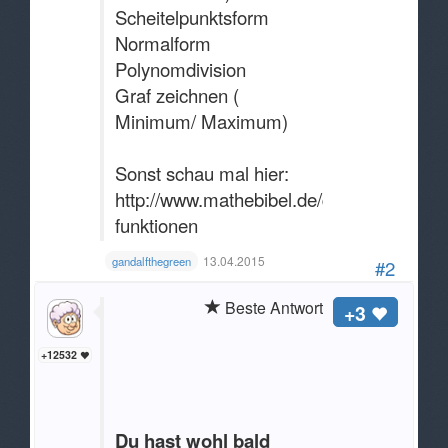
Scheitelpunktsform
Normalform
Polynomdivision
Graf zeichnen (
Minimum/ Maximum)
Sonst schau mal hier:
http://www.mathebibel.de/quadratische-
funktionen
13.04.2015
gandalfthegreen
#2
Beste Antwort
+3
+12532
Du hast wohl bald