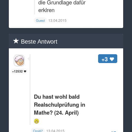
die Grundlage dafür
erklren
13.04.2015
Guest
Beste Antwort
+3
+12532
Du hast wohl bald
Realschulprüfung in
Mathe? (24. April)
13.04.2015
Omi67