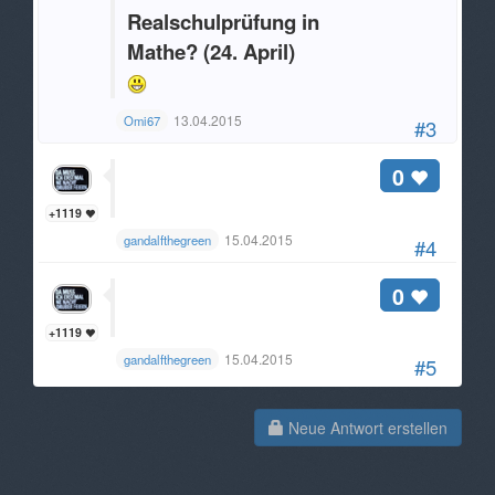
Realschulprüfung in
Mathe? (24. April)
13.04.2015
Omi67
#3
0
+1119
15.04.2015
gandalfthegreen
#4
0
+1119
15.04.2015
gandalfthegreen
#5
Neue Antwort erstellen