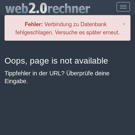
Cl
×
Fehler:
Verbindung zu Datenbank
fehlgeschlagen. Versuche es später erneut.
Oops, page is not available
Tippfehler in der URL? Überprüfe deine
Eingabe.