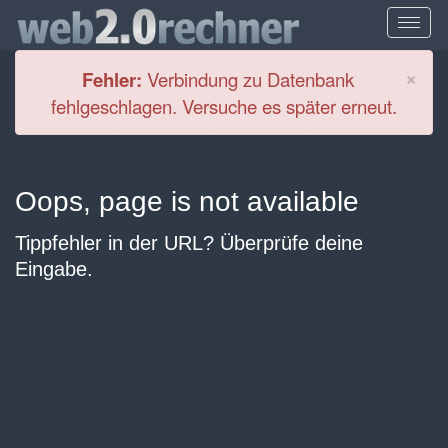
Cl
×
Fehler:
Verbindung zu Datenbank
fehlgeschlagen. Versuche es später erneut.
Oops, page is not available
Tippfehler in der URL? Überprüfe deine
Eingabe.