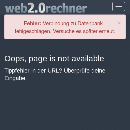
Cl
×
Fehler:
Verbindung zu Datenbank
fehlgeschlagen. Versuche es später erneut.
Oops, page is not available
Tippfehler in der URL? Überprüfe deine
Eingabe.