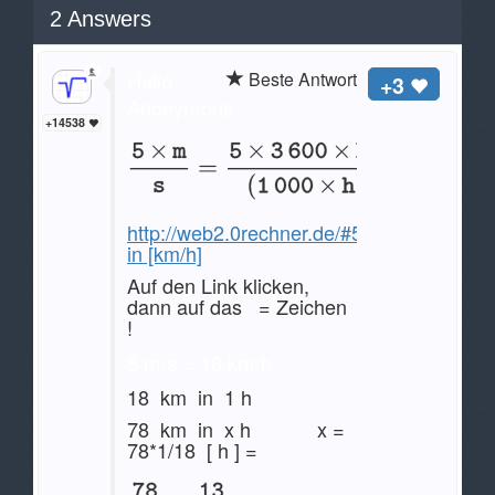
2
Answers
Hallo
Beste Antwort
+3
Anonymous,
+14538
http://web2.0rechner.de/#5[m/s]
in [km/h]
Auf den Link klicken,
dann auf das = Zeichen
!
5 m/s = 18 km/h
18 km in 1 h
78 km in x h x =
78*1/18 [ h ] =