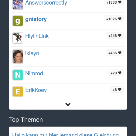
AnswerscorrectIy
+1333
gnistory
+1026
HiylinLink
+448
ikleyn
+436
Nimrod
+20
ErikKoev
+8
Top Themen
Hallo kann mir hier jemand diese Gleichung