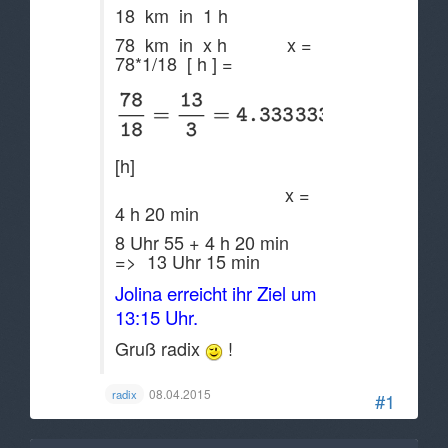
18 km in 1 h
78 km in x h x =
78*1/18 [ h ] =
[h]
x =
4 h 20 min
8 Uhr 55 + 4 h 20 min
=> 13 Uhr 15 min
Jolina erreicht ihr Ziel um
13:15 Uhr.
Gruß radix
!
08.04.2015
radix
#1