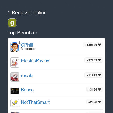
1 Benutzer online
Top Benutzer
CPhill
+130586
Moderator
ElectricPavlov
+37203
rosala
+11912
Bosco
+3166
NotThatSmart
+2028