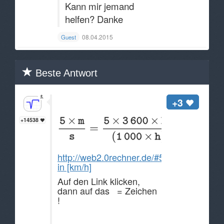
Kann mir jemand
helfen? Danke
08.04.2015
Guest
Beste Antwort
Hallo Anonymous,
+3
+14538
http://web2.0rechner.de/#5[m/s]
in [km/h]
Auf den Link klicken,
dann auf das = Zeichen
!
5 m/s = 18 km/h