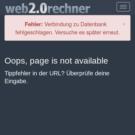
Cl
×
Fehler:
Verbindung zu Datenbank
fehlgeschlagen. Versuche es später erneut.
Oops, page is not available
Tippfehler in der URL? Überprüfe deine
Eingabe.