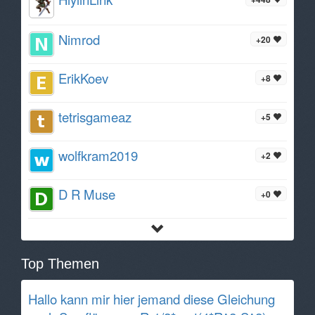
Nimrod
+20
ErikKoev
+8
tetrisgameaz
+5
wolfkram2019
+2
D R Muse
+0
Top Themen
Hallo kann mir hier jemand diese Gleichung