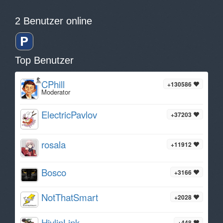
2 Benutzer online
Top Benutzer
CPhill
+130586
Moderator
ElectricPavlov
+37203
rosala
+11912
Bosco
+3166
NotThatSmart
+2028
HiylinLink
+448