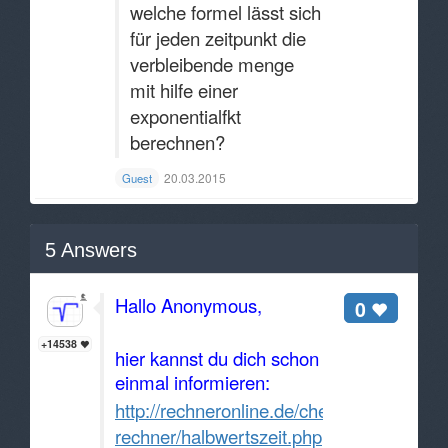
welche formel lässt sich
für jeden zeitpunkt die
verbleibende menge
mit hilfe einer
exponentialfkt
berechnen?
20.03.2015
Guest
5
Answers
Hallo Anonymous,
0
+14538
hier kannst du dich schon
einmal informieren:
http://rechneronline.de/chemie-
rechner/halbwertszeit.php