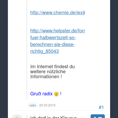
http://www.chemie.de/lexikon/Halbwertsze
http://www.helpster.de/formel-
fuer-halbwertszeit-so-
berechnen-sie-diese-
richtig_85043
Im Internet findest du
weitere nützliche
Informationen !
Gruß radix
!
20.03.2015
radix
#1
ich darf in der Klausur