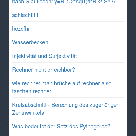
nach S auflösen: y=R-1/2*sqrt(4*R^2-S^2)
schlecht!!!!!
hczcfhi
Wasserbecken
Injektivität und Surjektivität
Rechner nicht erreichbar?
wie rechnet man brüche auf rechner also
taschen rechner
Kreisabschnitt - Berechung des zugehörigen
Zentriwinkels
Was bedeutet der Satz des Pythagoras?