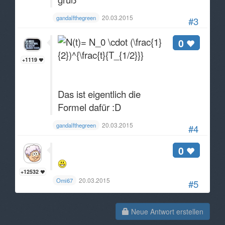
20.03.2015
gandalfthegreen
#3
0
+1119
Das ist eigentlich die
Formel dafür :D
20.03.2015
gandalfthegreen
#4
0
+12532
20.03.2015
Omi67
#5
Neue Antwort erstellen