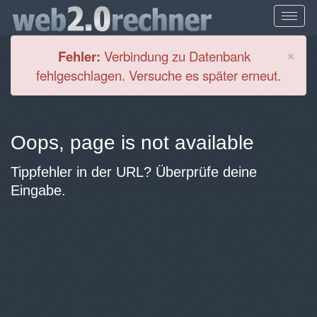
Cl
×
Fehler:
Verbindung zu Datenbank
fehlgeschlagen. Versuche es später erneut.
Oops, page is not available
Tippfehler in der URL? Überprüfe deine
Eingabe.