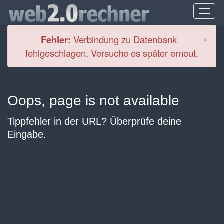
Cl
×
Fehler:
Verbindung zu Datenbank
fehlgeschlagen. Versuche es später erneut.
Oops, page is not available
Tippfehler in der URL? Überprüfe deine
Eingabe.