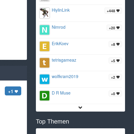
HiylinLink
+448
Nimrod
+20
ErikKoev
+8
tetrisgameaz
+5
wolfkram2019
+2
+1
D R Muse
+0
Top Themen