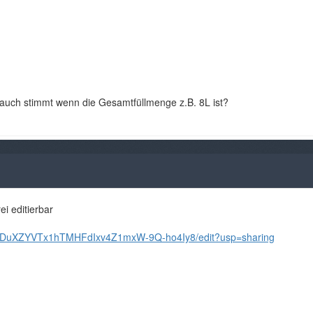
auch stimmt wenn die Gesamtfüllmenge z.B. 8L ist?
ei editierbar
uoquDuXZYVTx1hTMHFdIxv4Z1mxW-9Q-ho4Iy8/edit?usp=sharing