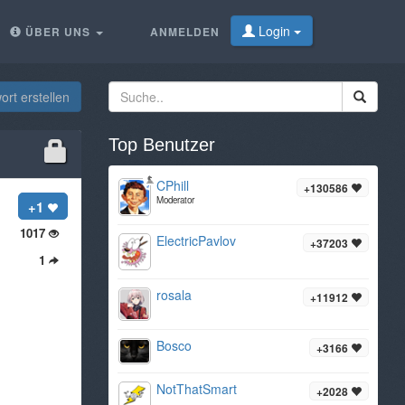
Login
ÜBER UNS
ANMELDEN
rt erstellen
Top Benutzer
CPhill
+130586
Moderator
+1
1017
ElectricPavlov
+37203
1
rosala
+11912
Bosco
+3166
NotThatSmart
+2028