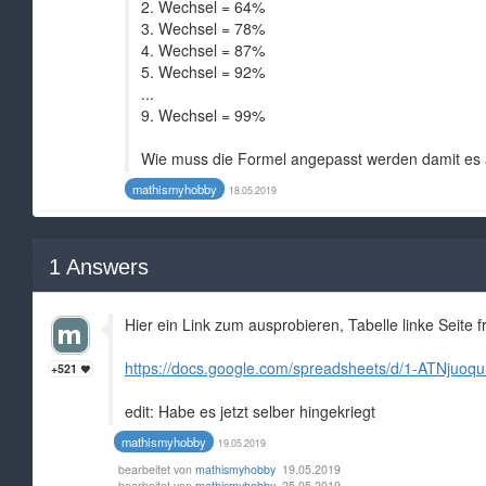
2. Wechsel = 64%
3. Wechsel = 78%
4. Wechsel = 87%
5. Wechsel = 92%
...
9. Wechsel = 99%
Wie muss die Formel angepasst werden damit es 
mathismyhobby
18.05.2019
1
Answers
Hier ein Link zum ausprobieren, Tabelle linke Seite fr
https://docs.google.com/spreadsheets/d/1-ATNj
+521
edit: Habe es jetzt selber hingekriegt
mathismyhobby
19.05.2019
bearbeitet von
mathismyhobby
19.05.2019
bearbeitet von
mathismyhobby
25.05.2019