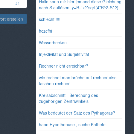
Hallo kann mir hier jemand diese Gleichung
#1
nach S auflösen: y=R-1/2*sqrt(4*R^2-S^2)
rt erstellen
schlecht!!!!!
hczcfhi
Wasserbecken
Injektivität und Surjektivität
Rechner nicht erreichbar?
wie rechnet man brüche auf rechner also
taschen rechner
Kreisabschnitt - Berechung des
zugehörigen Zentriwinkels
Was bedeutet der Satz des Pythagoras?
habe Hypothenuse , suche Kathete.