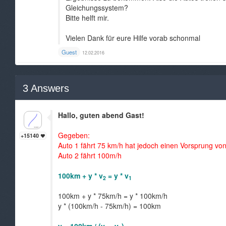
Gleichungssystem?
Bitte helft mir.
Vielen Dank für eure Hilfe vorab schonmal
Guest
12.02.2016
3
Answers
Hallo, guten abend Gast!
Gegeben:
+15140
Auto 1 fährt 75 km/h hat jedoch einen Vorsprung vo
Auto 2 fährt 100m/h
100km + y * v
= y * v
2
1
100km + y * 75km/h = y * 100km/h
y * (100km/h - 75km/h) = 100km