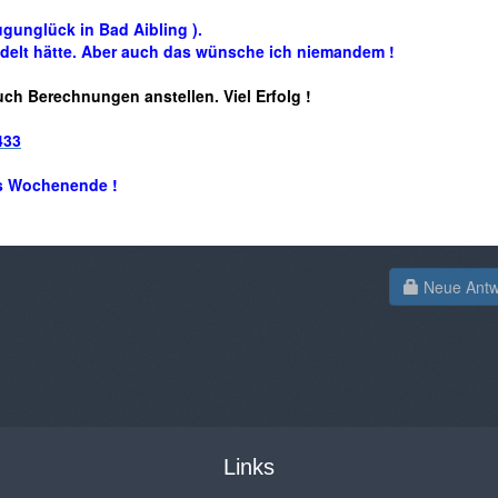
gunglück in Bad Aibling ).
ndelt hätte. Aber auch das wünsche ich niemandem !
ch Berechnungen anstellen. Viel Erfolg !
433
s Wochenende !
Neue Antwo
Links