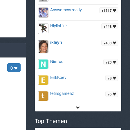
AnswerscorrectIy
+1317
HiylinLink
+448
ikleyn
+430
Nimrod
+20
0
ErikKoev
+8
tetrisgameaz
+5
Top Themen