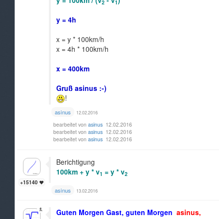
y = 100km / (v
- v
)
2
1
y = 4h
x = y * 100km/h
x = 4h * 100km/h
x = 400km
Gruß asinus :-)
!
asinus
12.02.2016
bearbeitet von
asinus
12.02.2016
bearbeitet von
asinus
12.02.2016
bearbeitet von
asinus
12.02.2016
Berichtigung
100km + y * v
= y * v
1
2
+15140
asinus
13.02.2016
Guten Morgen Gast, guten Morgen
asinus,