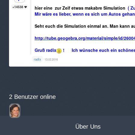
+14538
hier eine zur Zeif etwas makabre Simulation
( Zu
Mir wäre es lieber, wenn es sich um Autos geha
Seht euch die Simulation einmal an. Man kann au
http://tube.geogebra.org/material/simple/id/2600
Gruß radix
! Ich wünsche euch ein schöne
radix
13.02.2016
2 Benutzer online
Über Uns