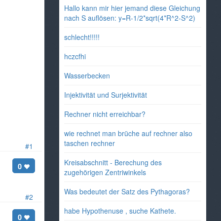
Hallo kann mir hier jemand diese Gleichung
nach S auflösen: y=R-1/2*sqrt(4*R^2-S^2)
schlecht!!!!!
hczcfhi
Wasserbecken
Injektivität und Surjektivität
Rechner nicht erreichbar?
wie rechnet man brüche auf rechner also
taschen rechner
#1
Kreisabschnitt - Berechung des
0
zugehörigen Zentriwinkels
Was bedeutet der Satz des Pythagoras?
#2
habe Hypothenuse , suche Kathete.
0