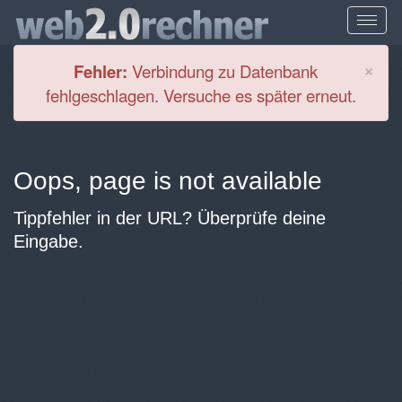
Cl
×
Fehler:
Verbindung zu Datenbank
fehlgeschlagen. Versuche es später erneut.
Oops, page is not available
Tippfehler in der URL? Überprüfe deine
Eingabe.