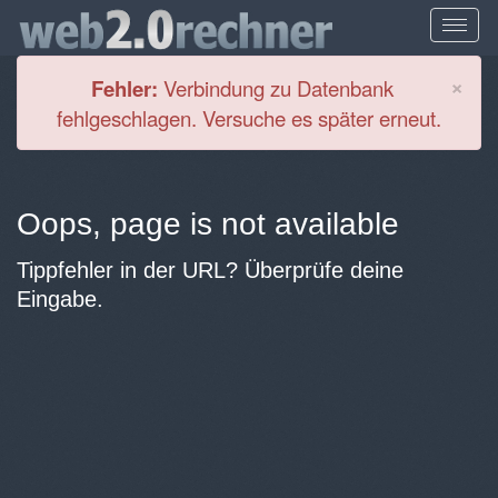
Cl
×
Fehler:
Verbindung zu Datenbank
fehlgeschlagen. Versuche es später erneut.
Oops, page is not available
Tippfehler in der URL? Überprüfe deine
Eingabe.