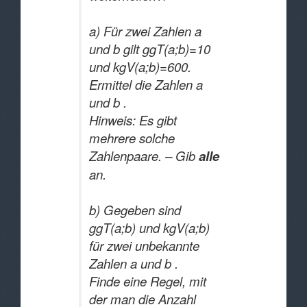
a) Für zwei Zahlen a
und b gilt ggT(a;b)=10
und kgV(a;b)=600.
Ermittel die Zahlen a
und b .
Hinweis: Es gibt
mehrere solche
Zahlenpaare. – Gib
alle
an.
b) Gegeben sind
ggT(a;b) und kgV(a;b)
für zwei unbekannte
Zahlen a und b .
Finde eine Regel, mit
der man die Anzahl