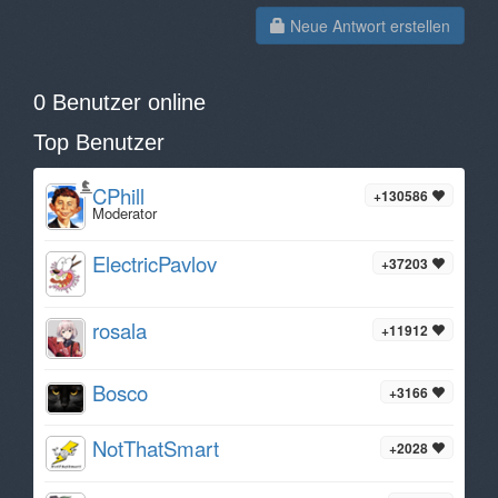
Neue Antwort erstellen
0 Benutzer online
Top Benutzer
CPhill
+130586
Moderator
ElectricPavlov
+37203
rosala
+11912
Bosco
+3166
NotThatSmart
+2028