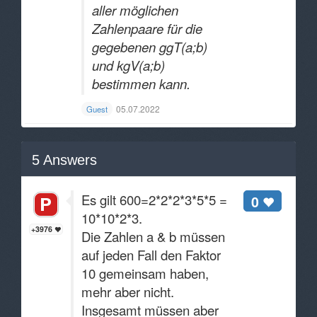
aller möglichen
Zahlenpaare für die
gegebenen ggT(a;b)
und kgV(a;b)
bestimmen kann.
05.07.2022
Guest
5
Answers
Es gilt 600=2*2*2*3*5*5 =
0
10*10*2*3.
+3976
Die Zahlen a & b müssen
auf jeden Fall den Faktor
10 gemeinsam haben,
mehr aber nicht.
Insgesamt müssen aber