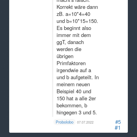
Korrekt wäre dann
zB. a=10*4=40
und b=10*15=150.
Es beginnt also
immer mit dem
ggT, danach
werden die
übrigen
Primfaktoren
irgendwie auf a
und b aufgeteilt. In
meinem neuen
Beispiel 40 und
150 hat a alle 2er
bekommen, b
hingegen 3 und 5.
#5
Probolobo
07.07.2022
#1