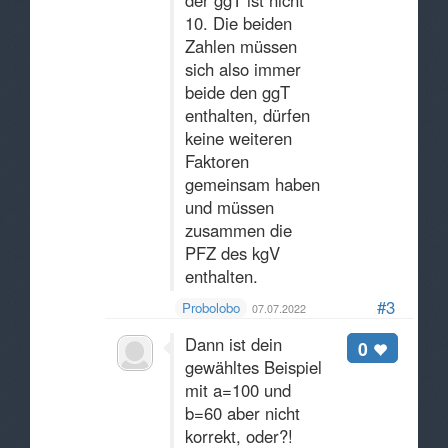
der ggT ist nicht
10. Die beiden
Zahlen müssen
sich also immer
beide den ggT
enthalten, dürfen
keine weiteren
Faktoren
gemeinsam haben
und müssen
zusammen die
PFZ des kgV
enthalten.
#3
Probolobo
07.07.2022
Dann ist dein
0
gewähltes Beispiel
mit a=100 und
b=60 aber nicht
korrekt, oder?!