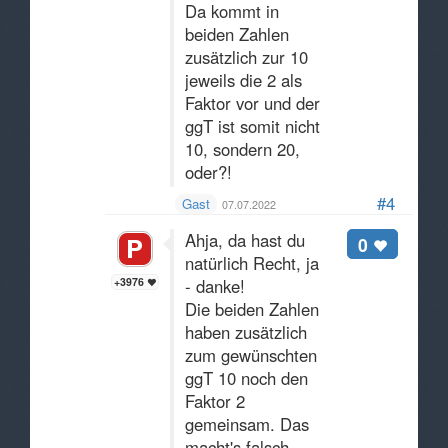
Da kommt in
beiden Zahlen
zusätzlich zur 10
jeweils die 2 als
Faktor vor und der
ggT ist somit nicht
10, sondern 20,
oder?!
#4
Gast
07.07.2022
Ahja, da hast du
0
natürlich Recht, ja
+3976
- danke!
Die beiden Zahlen
haben zusätzlich
zum gewünschten
ggT 10 noch den
Faktor 2
gemeinsam. Das
macht's falsch.