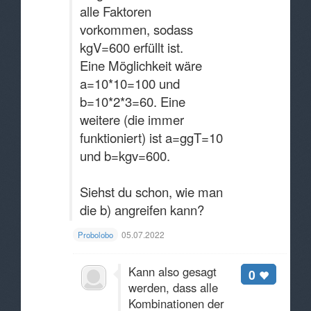
alle Faktoren
vorkommen, sodass
kgV=600 erfüllt ist.
Eine Möglichkeit wäre
a=10*10=100 und
b=10*2*3=60. Eine
weitere (die immer
funktioniert) ist a=ggT=10
und b=kgv=600.
Siehst du schon, wie man
die b) angreifen kann?
05.07.2022
Probolobo
Kann also gesagt
0
werden, dass alle
Kombinationen der