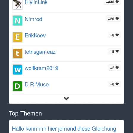
HiylinLink
+448
Nimrod
+20
ErikKoev
+8
tetrisgameaz
+5
wolfkram2019
+2
D R Muse
+0
Top Themen
Hallo kann mir hier jemand diese Gleichung