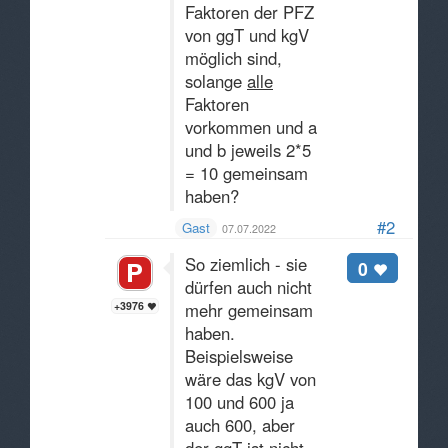
Faktoren der PFZ
von ggT und kgV
möglich sind,
solange
alle
Faktoren
vorkommen und a
und b jeweils 2*5
= 10 gemeinsam
haben?
#2
Gast
07.07.2022
So ziemlich - sie
0
dürfen auch nicht
+3976
mehr gemeinsam
haben.
Beispielsweise
wäre das kgV von
100 und 600 ja
auch 600, aber