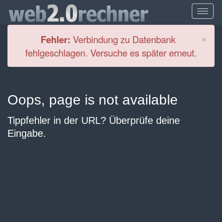
Cl
×
Fehler:
Verbindung zu Datenbank
fehlgeschlagen. Versuche es später erneut.
Oops, page is not available
Tippfehler in der URL? Überprüfe deine
Eingabe.