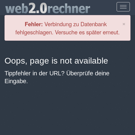
Cl
×
Fehler:
Verbindung zu Datenbank
fehlgeschlagen. Versuche es später erneut.
Oops, page is not available
Tippfehler in der URL? Überprüfe deine
Eingabe.