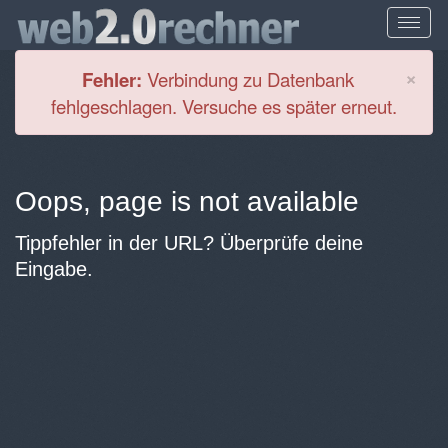
Cl
×
Fehler:
Verbindung zu Datenbank
fehlgeschlagen. Versuche es später erneut.
Oops, page is not available
Tippfehler in der URL? Überprüfe deine
Eingabe.