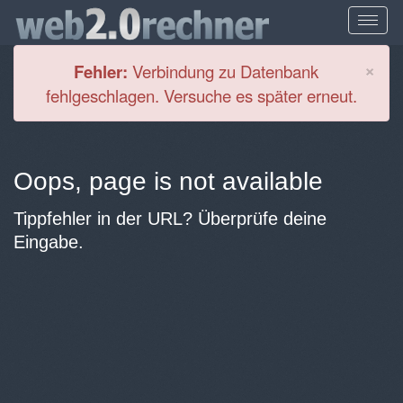
Cl
×
Fehler:
Verbindung zu Datenbank
fehlgeschlagen. Versuche es später erneut.
Oops, page is not available
Tippfehler in der URL? Überprüfe deine
Eingabe.