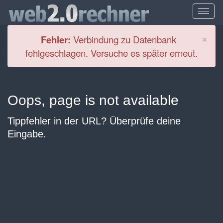
Cl
×
Fehler:
Verbindung zu Datenbank
fehlgeschlagen. Versuche es später erneut.
Oops, page is not available
Tippfehler in der URL? Überprüfe deine
Eingabe.