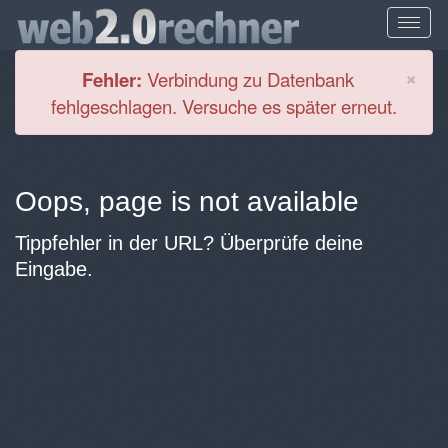
Cl
×
Fehler:
Verbindung zu Datenbank
fehlgeschlagen. Versuche es später erneut.
Oops, page is not available
Tippfehler in der URL? Überprüfe deine
Eingabe.