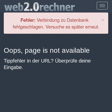
Cl
×
Fehler:
Verbindung zu Datenbank
fehlgeschlagen. Versuche es später erneut.
Oops, page is not available
Tippfehler in der URL? Überprüfe deine
Eingabe.