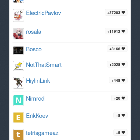
ElectricPavlov
+37203
rosala
+11912
Bosco
+3166
NotThatSmart
+2028
HiylinLink
+448
Nimrod
+20
ErikKoev
+8
tetrisgameaz
+5