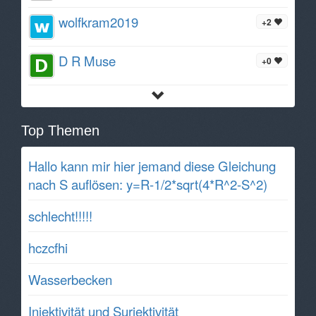
wolfkram2019
+2
D R Muse
+0
Top Themen
Hallo kann mir hier jemand diese Gleichung
nach S auflösen: y=R-1/2*sqrt(4*R^2-S^2)
schlecht!!!!!
hczcfhi
Wasserbecken
Injektivität und Surjektivität