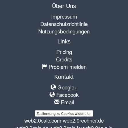
Über Uns
Impressum
Datenschutzrichtlinie
Nutzungsbedingungen
Links
Pricing
Credits
Problem melden
Kontakt
Google+
Facebook
Email
Zustimmung zu Cookies widerrufen
web2.0calc.com
web2.0rechner.de
web2.0calc.es
web2.0calc.fr
web2.0calc.in