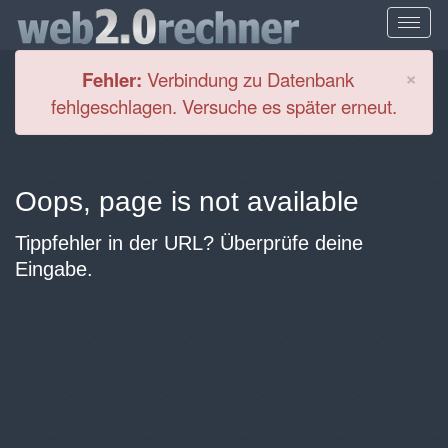
Cl
×
Fehler:
Verbindung zu Datenbank
fehlgeschlagen. Versuche es später erneut.
Oops, page is not available
Tippfehler in der URL? Überprüfe deine
Eingabe.