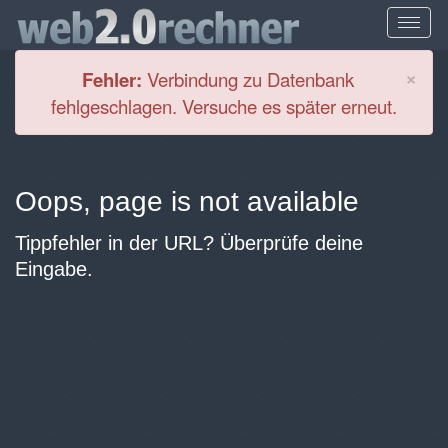
Cl
×
Fehler:
Verbindung zu Datenbank
fehlgeschlagen. Versuche es später erneut.
Oops, page is not available
Tippfehler in der URL? Überprüfe deine
Eingabe.