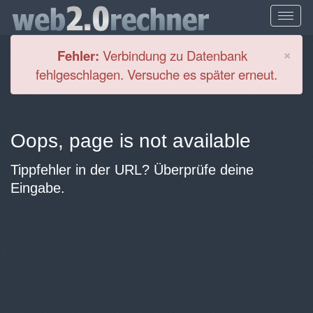
Cl
×
Fehler:
Verbindung zu Datenbank
fehlgeschlagen. Versuche es später erneut.
Oops, page is not available
Tippfehler in der URL? Überprüfe deine
Eingabe.