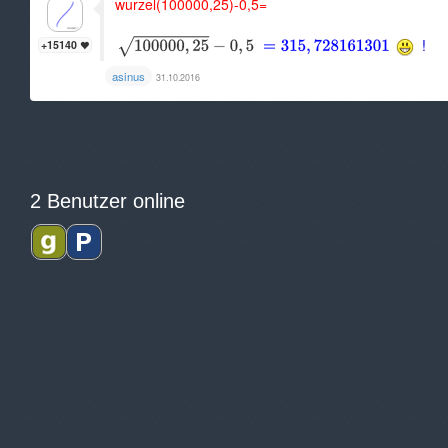
wurzel(100000,25)-0,5=
!
+15140
asinus
31.10.2016
2 Benutzer online