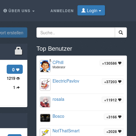
Login
ÜBER UNS
ANMELDEN
rt erstellen
Top Benutzer
CPhill
+130586
Moderator
0
1219
ElectricPavlov
+37203
1
rosala
+11912
Bosco
+3166
NotThatSmart
+2028