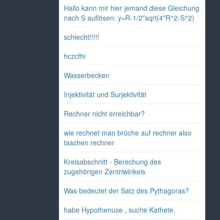
Hallo kann mir hier jemand diese Gleichung
nach S auflösen: y=R-1/2*sqrt(4*R^2-S^2)
schlecht!!!!!
hczcfhi
Wasserbecken
Injektivität und Surjektivität
Rechner nicht erreichbar?
wie rechnet man brüche auf rechner also
taschen rechner
Kreisabschnitt - Berechung des
zugehörigen Zentriwinkels
Was bedeutet der Satz des Pythagoras?
habe Hypothenuse , suche Kathete.