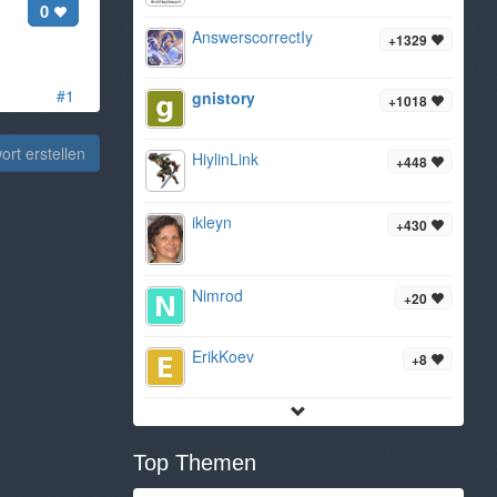
0
AnswerscorrectIy
+1329
#1
gnistory
+1018
rt erstellen
HiylinLink
+448
ikleyn
+430
Nimrod
+20
ErikKoev
+8
Top Themen