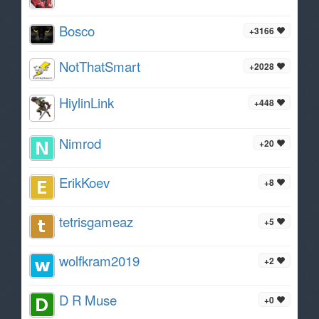
Bosco
+3166
NotThatSmart
+2028
HiylinLink
+448
Nimrod
+20
ErikKoev
+8
tetrisgameaz
+5
wolfkram2019
+2
D R Muse
+0