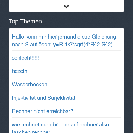
Top Themen
Hallo kann mir hier jemand diese Gleichung
nach S auflösen: y=R-1/2*sqrt(4*R^2-S^2)
schlecht!!!!!
hczcfhi
Wasserbecken
Injektivität und Surjektivität
Rechner nicht erreichbar?
wie rechnet man brüche auf rechner also
taschen rechner