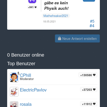
gäbe es kein
+941
Physik auch!
Mathefreaker2021
#5
18.05.2021
#4
Neue Antwort erstellen
0 Benutzer online
Top Benutzer
CPhill
+130586
Moderator
ElectricPavlov
+37203
rosala
+11912