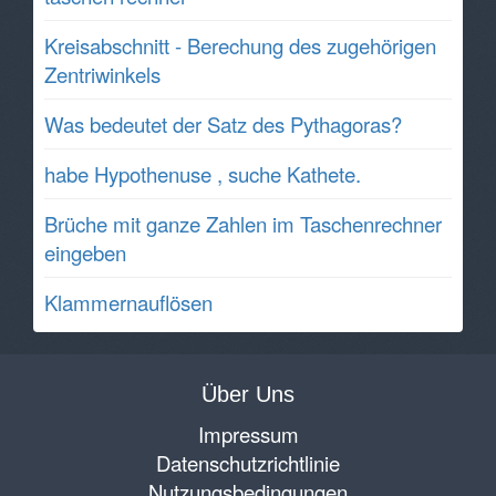
Kreisabschnitt - Berechung des zugehörigen
Zentriwinkels
Was bedeutet der Satz des Pythagoras?
habe Hypothenuse , suche Kathete.
Brüche mit ganze Zahlen im Taschenrechner
eingeben
Klammernauflösen
Über Uns
Impressum
Datenschutzrichtlinie
Nutzungsbedingungen