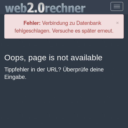
Cl
×
Fehler:
Verbindung zu Datenbank
fehlgeschlagen. Versuche es später erneut.
Oops, page is not available
Tippfehler in der URL? Überprüfe deine
Eingabe.