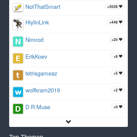
NotThatSmart
+2028
HiylinLink
+448
Nimrod
+20
ErikKoev
+8
tetrisgameaz
+5
wolfkram2019
+2
D R Muse
+0
Top Themen