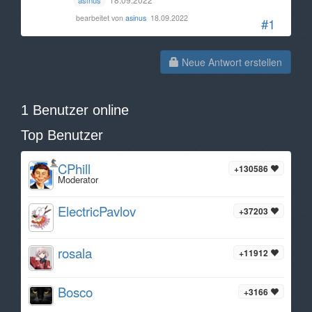
asinus
bearbeitet von
asinus
18.09.2022
#1
Neue Antwort erstellen
1 Benutzer online
Top Benutzer
CPhill
+130586
Moderator
ElectricPavlov
+37203
rosala
+11912
Bosco
+3166