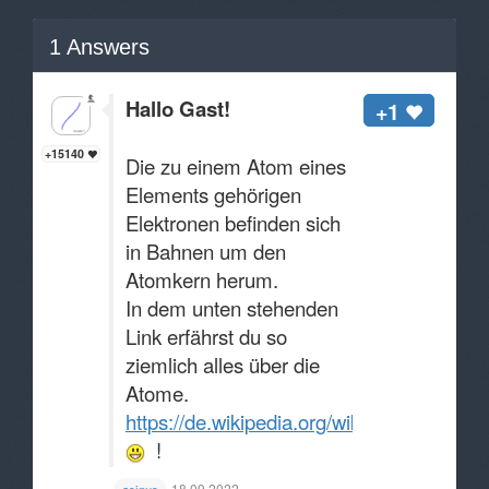
1
Answers
Hallo Gast!
+1
+15140
Die zu einem Atom eines
Elements gehörigen
Elektronen befinden sich
in Bahnen um den
Atomkern herum.
In dem unten stehenden
Link erfährst du so
ziemlich alles über die
Atome.
https://de.wikipedia.org/wiki/Atom
!
18.09.2022