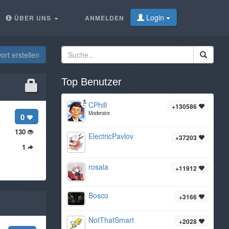
Login
ÜBER UNS
ANMELDEN
rt erstellen
Top Benutzer
CPhill
+130586
Moderator
0
130
ElectricPavlov
+37203
1
rosala
+11912
Bosco
+3166
NotThatSmart
+2028