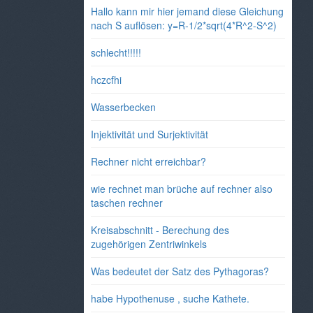
Hallo kann mir hier jemand diese Gleichung
nach S auflösen: y=R-1/2*sqrt(4*R^2-S^2)
schlecht!!!!!
hczcfhi
Wasserbecken
Injektivität und Surjektivität
Rechner nicht erreichbar?
wie rechnet man brüche auf rechner also
taschen rechner
Kreisabschnitt - Berechung des
zugehörigen Zentriwinkels
Was bedeutet der Satz des Pythagoras?
habe Hypothenuse , suche Kathete.