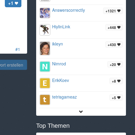
+1
AnswerscorrectIy
+1321
HiylinLink
+448
ikleyn
+430
#1
Nimrod
+20
rt erstellen
ErikKoev
+8
tetrisgameaz
+5
Top Themen