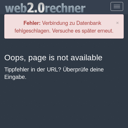
Cl
×
Fehler:
Verbindung zu Datenbank
fehlgeschlagen. Versuche es später erneut.
Oops, page is not available
Tippfehler in der URL? Überprüfe deine
Eingabe.