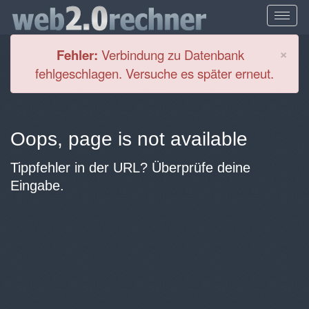
Cl
×
Fehler:
Verbindung zu Datenbank
fehlgeschlagen. Versuche es später erneut.
Oops, page is not available
Tippfehler in der URL? Überprüfe deine
Eingabe.