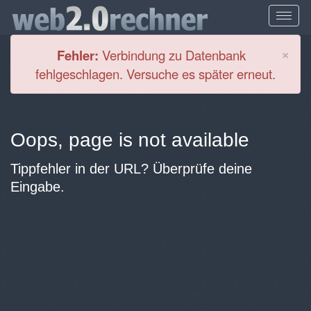
Cl
×
Fehler:
Verbindung zu Datenbank
fehlgeschlagen. Versuche es später erneut.
Oops, page is not available
Tippfehler in der URL? Überprüfe deine
Eingabe.