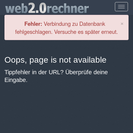
Cl
×
Fehler:
Verbindung zu Datenbank
fehlgeschlagen. Versuche es später erneut.
Oops, page is not available
Tippfehler in der URL? Überprüfe deine
Eingabe.