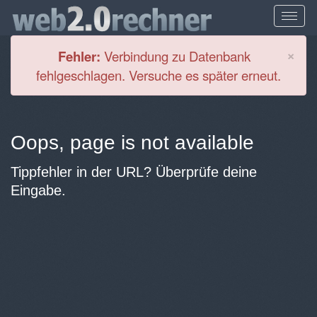
Cl
×
Fehler:
Verbindung zu Datenbank
fehlgeschlagen. Versuche es später erneut.
Oops, page is not available
Tippfehler in der URL? Überprüfe deine
Eingabe.