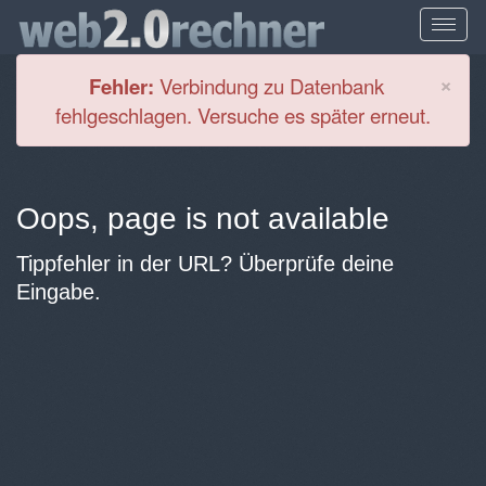
Cl
×
Fehler:
Verbindung zu Datenbank
fehlgeschlagen. Versuche es später erneut.
Oops, page is not available
Tippfehler in der URL? Überprüfe deine
Eingabe.