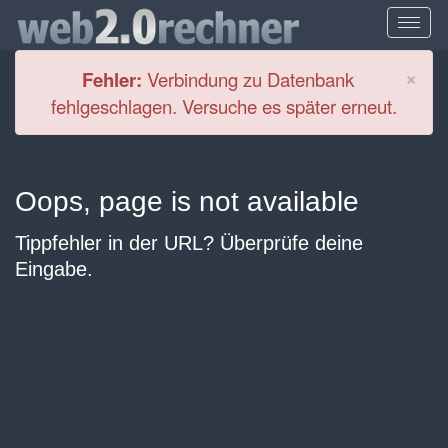
Cl
×
Fehler:
Verbindung zu Datenbank
fehlgeschlagen. Versuche es später erneut.
Oops, page is not available
Tippfehler in der URL? Überprüfe deine
Eingabe.