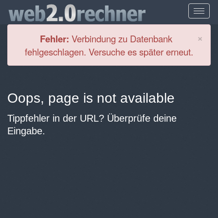
Cl
×
Fehler:
Verbindung zu Datenbank
fehlgeschlagen. Versuche es später erneut.
Oops, page is not available
Tippfehler in der URL? Überprüfe deine
Eingabe.