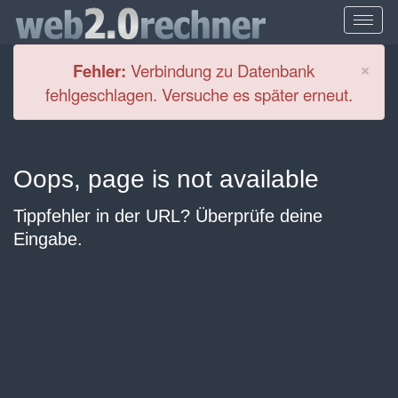
Cl
×
Fehler:
Verbindung zu Datenbank
fehlgeschlagen. Versuche es später erneut.
Oops, page is not available
Tippfehler in der URL? Überprüfe deine
Eingabe.